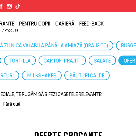
RANTE
PENTRU COPII
CARIERĂ
FEED-BACK
ă
Produse
Ă ZILNICĂ VALABILĂ PÂNĂ LA AMIAZĂ (ORA 12.00)
BURGE
TORTILLA
CARTOFI PRĂJIȚI
SALATE
OFER
RTURI
MILKSHAKES
BĂUTURI CALDE
CIALE, TE RUGĂM SĂ BIFEZI CASETELE RELEVANTE:
Fără ouă
OFERTE CROCANTE