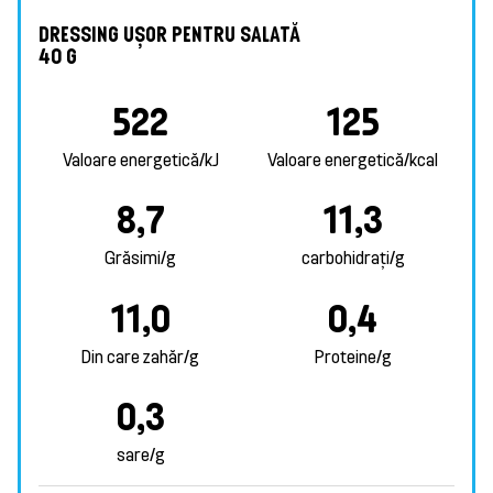
DRESSING UȘOR PENTRU SALATĂ
40 G
522
125
Valoare energetică/kJ
Valoare energetică/kcal
8,7
11,3
Grăsimi/g
carbohidrați/g
11,0
0,4
Din care zahăr/g
Proteine/g
0,3
sare/g