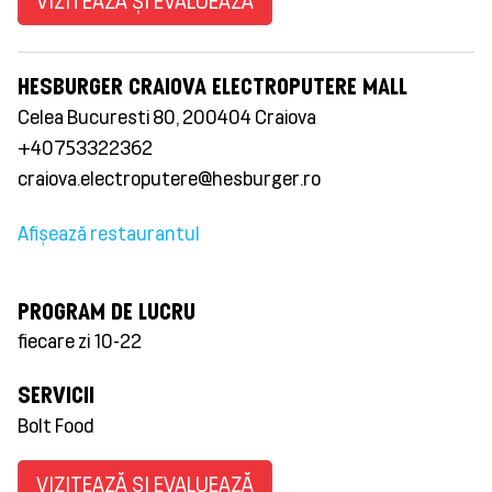
VIZITEAZĂ ȘI EVALUEAZĂ
HESBURGER CRAIOVA ELECTROPUTERE MALL
Celea Bucuresti 80, 200404 Craiova
+40753322362
craiova.electroputere@hesburger.ro
Afișează restaurantul
PROGRAM DE LUCRU
fiecare zi 10-22
SERVICII
Bolt Food
VIZITEAZĂ ȘI EVALUEAZĂ