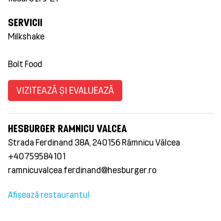
SERVICII
Milkshake
Bolt Food
VIZITEAZĂ ȘI EVALUEAZĂ
HESBURGER RAMNICU VALCEA
Strada Ferdinand 38A, 240156 Râmnicu Vâlcea
+40759584101
ramnicuvalcea.ferdinand@hesburger.ro
Afișează restaurantul