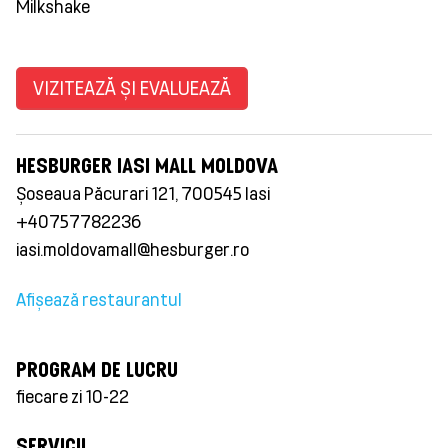
Milkshake
VIZITEAZĂ ȘI EVALUEAZĂ
HESBURGER IASI MALL MOLDOVA
Șoseaua Păcurari 121, 700545 Iasi
+40757782236
iasi.moldovamall@hesburger.ro
Afișează restaurantul
PROGRAM DE LUCRU
fiecare zi 10-22
SERVICII