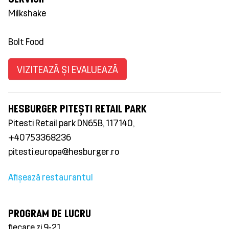
Milkshake
Bolt Food
VIZITEAZĂ ȘI EVALUEAZĂ
HESBURGER PITEȘTI RETAIL PARK
Pitesti Retail park DN65B, 117140,
+40753368236
pitesti.europa@hesburger.ro
Afișează restaurantul
PROGRAM DE LUCRU
fiecare zi 9-21