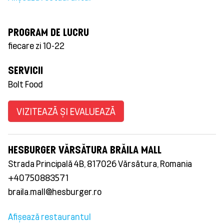
PROGRAM DE LUCRU
fiecare zi 10-22
SERVICII
Bolt Food
VIZITEAZĂ ȘI EVALUEAZĂ
HESBURGER VĂRSĂTURA BRĂILA MALL
Strada Principală 4B, 817026 Vărsătura, Romania
+40750883571
braila.mall@hesburger.ro
Afișează restaurantul