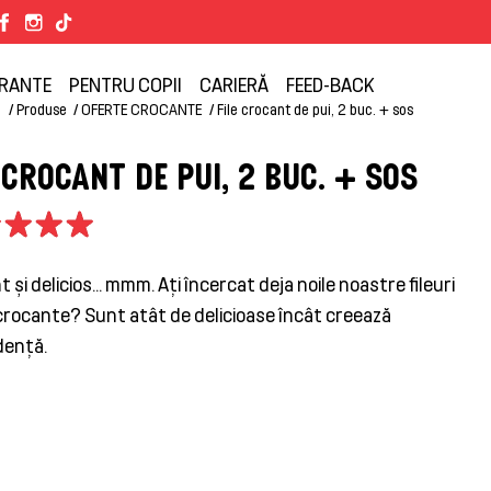
RANTE
PENTRU COPII
CARIERĂ
FEED-BACK
ă
Produse
OFERTE CROCANTE
File crocant de pui, 2 buc. + sos
 CROCANT DE PUI, 2 BUC. + SOS
 și delicios... mmm. Ați încercat deja noile noastre fileuri
 crocante? Sunt atât de delicioase încât creează
ență.