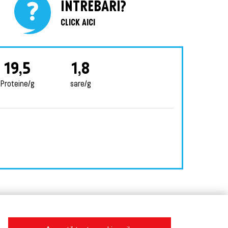
ÎNTREBĂRI?
CLICK AICI
19,5
1,8
Proteine/g
sare/g