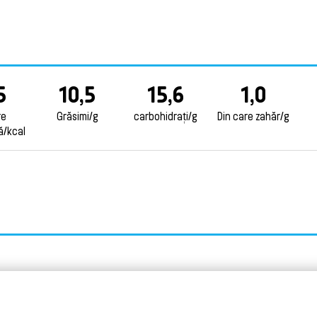
5
10,5
15,6
1,0
re
Grăsimi/g
carbohidrați/g
Din care zahăr/g
ă/kcal