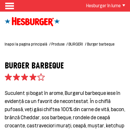
Hesburger în lume
Inapoi la pagina principală
Produse
BURGERI
Burger barbeque
BURGER BARBEQUE
Suculent și bogat în arome, Burgerul barbeque iese în
evidență ca un favorit de necontestat. În o chiflă
pufoasă, veți găsi chiftea 100% din carne de vită, bacon,
brânză Cheddar, sos barbeque, rondele de ceapă
crocante, castraveciori murați, ceapă, muștar, ketchup