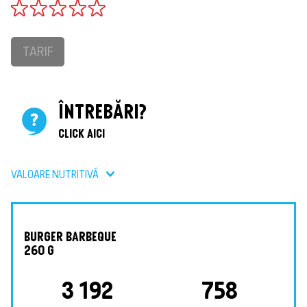
TARIF
ÎNTREBĂRI?
CLICK AICI
VALOARE NUTRITIVǍ
BURGER BARBEQUE
260 G
3 192
758