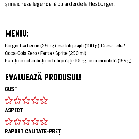
și maioneza legendară cu ardei de la Hesburger.
MENIU:
Burger barbeque (260 g), cartofi prăjiți (100 g), Coca-Cola /
Coca-Cola Zero / Fanta / Sprite (250 ml).
Puteți să schimbați cartofii prăjiți (100 g) cu mini salată (165 g).
EVALUEAZĂ PRODUSUL!
GUST
ASPECT
RAPORT CALITATE-PREȚ