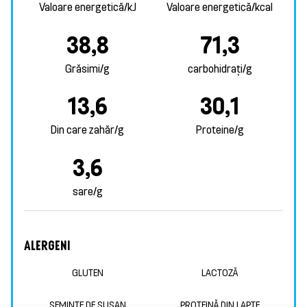
Valoare energetică/kJ
Valoare energetică/kcal
38,8
71,3
Grăsimi/g
carbohidrați/g
13,6
30,1
Din care zahăr/g
Proteine/g
3,6
sare/g
ALERGENI
GLUTEN
LACTOZĂ
SEMINȚE DE SUSAN
PROTEINĂ DIN LAPTE