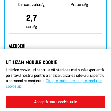
Din care zahăr/g
Proteine/g
2,7
sare/g
ALERGENI
ȚELINĂ
GLUTEN
UTILIZĂM MODULE COOKIE
Utilizăm cookie-uri pentru a vă oferi cea mai bună experiență
pe site-ul nostru, pentru a analiza utilizarea site-ului și pentru
VALORII NUTRITIONALE
a personaliza conținutul.
Citește mai multe despre modulele
cookie aici
Condiții de utilizare și norme de confidențialitate
Acceptă toate cookie-urile
Politica privind modulele cookie