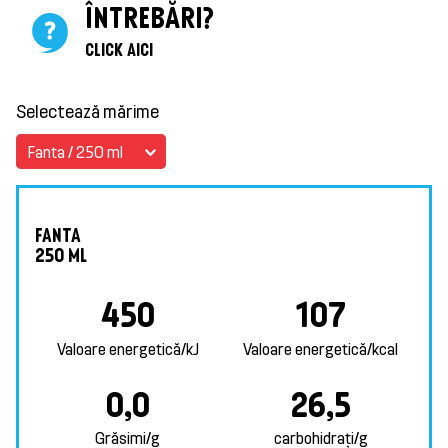
ÎNTREBĂRI?
CLICK AICI
Selectează mărime
Fanta / 250 ml
FANTA
250 ML
450
107
Valoare energetică/kJ
Valoare energetică/kcal
0,0
26,5
Grăsimi/g
carbohidrați/g