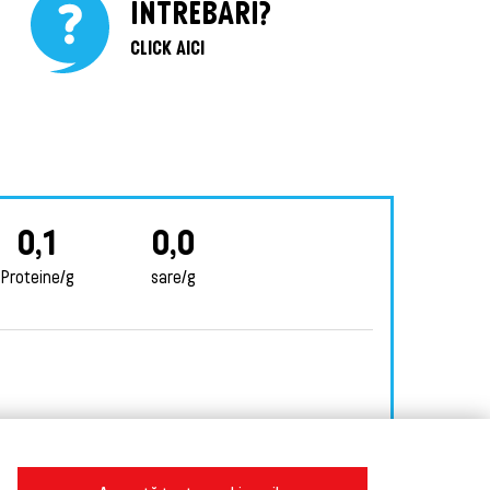
ÎNTREBĂRI?
CLICK AICI
0,1
0,0
Proteine/g
sare/g