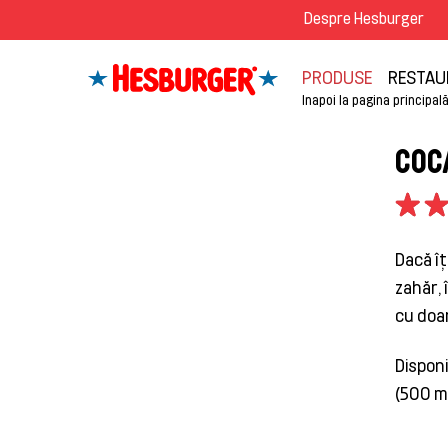
Despre Hesburger
PRODUSE
RESTAU
Inapoi la pagina principal
COC
Dacă îț
zahăr, 
cu doar
Disponi
(500 ml