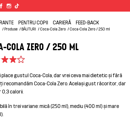
RANTE
PENTRU COPII
CARIERĂ
FEED-BACK
ă
Produse
BĂUTURI
Coca-Cola Zero
Coca-Cola Zero / 250 ml
A-COLA ZERO / 250 ML
i place gustul Coca-Cola, dar vrei ceva mai dietetic și fără
îți recomandăm Coca-Cola Zero. Același gust răcoritor, dar
 0,3 calorii.
bilă în trei variane: mică (250 ml), mediu (400 ml) și mare
).