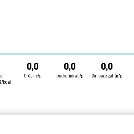
0,0
0,0
0,0
re
Grăsimi/g
carbohidrați/g
Din care zahăr/g
ă/kcal