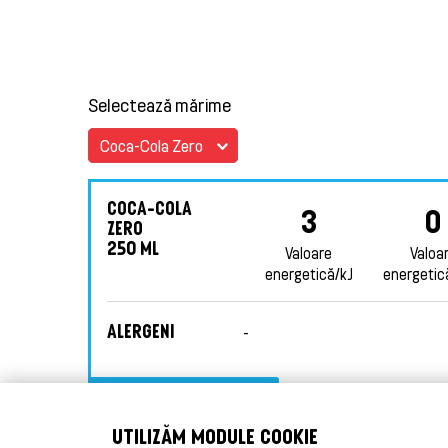
Selectează mărime
Coca-Cola Zero / 250 ml
COCA-COLA
3
0
ZERO
250 ML
Valoare
Valoa
energetică/kJ
energetic
ALERGENI
-
VALORII NUTRITIONALE
UTILIZĂM MODULE COOKIE